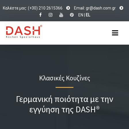
Καλέστε μας: (+30) 210 2615366
Email:
d@rg
c.hsa
rg.mo
EN
|
EL
Κλασικές Κουζίνες
Γερμανική ποιότητα με την
εγγύηση της DASH®