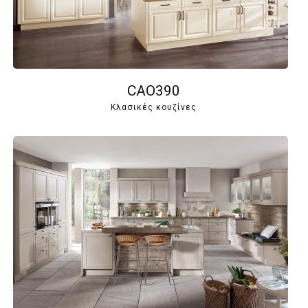
CAO390
Κλασικές κουζίνες