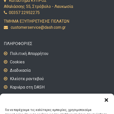
Κατάστημα ΚΥΠΡΟΣ
Αθαλάσσης 55, Στρόβολο - Λευκωσία
00357 22952275
ΤΜΗΜΑ ΕΞΥΠΗΡΕΤΗΣΗΣ ΠΕΛΑΤΩΝ
uc
emots
vresr
d@eci
c.hsa
rg.mo
ΠΛΗΡΟΦΟΡΙΕΣ
Πολιτική Απορρήτου
Cookies
Διαδικασία
Κλείστε ραντεβού
Καριέρα στη DASH
DASH Video – Tips
Για να παρέχουμε τις καλύτερες εμπειρίες, χρησιμοποιούμε
ΑΚΟΛΟΥΘΗΣΤΕ ΜΑΣ