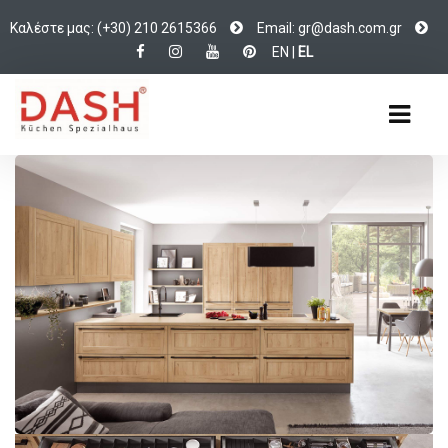
Καλέστε μας: (+30) 210 2615366
Email:
d@rg
c.hsa
rg.mo
EN
|
EL