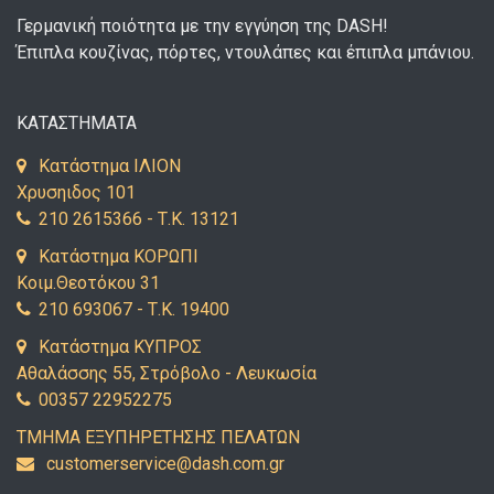
Γερμανική ποιότητα με την εγγύηση της DASH!
Έπιπλα κουζίνας, πόρτες, ντουλάπες και έπιπλα μπάνιου.
ΚΑΤΑΣΤΗΜΑΤΑ
Κατάστημα ΙΛΙΟΝ
Χρυσηιδος 101
210 2615366 - Τ.Κ. 13121
Κατάστημα ΚΟΡΩΠΙ
Κοιμ.Θεοτόκου 31
210 693067 - Τ.Κ. 19400
Κατάστημα ΚΥΠΡΟΣ
Αθαλάσσης 55, Στρόβολο - Λευκωσία
00357 22952275
ΤΜΗΜΑ ΕΞΥΠΗΡΕΤΗΣΗΣ ΠΕΛΑΤΩΝ
uc
emots
vresr
d@eci
c.hsa
rg.mo