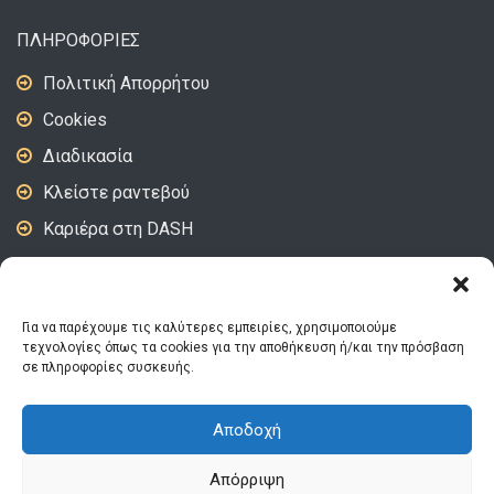
ΠΛΗΡΟΦΟΡΙΕΣ
Πολιτική Απορρήτου
Cookies
Διαδικασία
Κλείστε ραντεβού
Καριέρα στη DASH
DASH Video – Tips
Για να παρέχουμε τις καλύτερες εμπειρίες, χρησιμοποιούμε
ΑΚΟΛΟΥΘΗΣΤΕ ΜΑΣ
τεχνολογίες όπως τα cookies για την αποθήκευση ή/και την πρόσβαση
σε πληροφορίες συσκευής.
Αποδοχή
© 2026 DASH | Designed and Developed by
OneFace
Απόρριψη
Αρχική
Συχνές ερωτήσεις
Αναζήτηση εργασίας