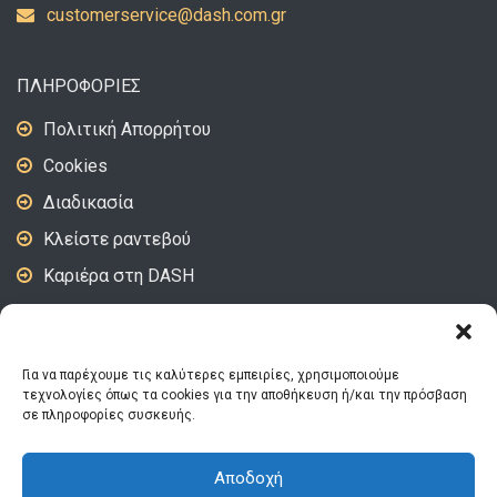
uc
emots
vresr
d@eci
c.hsa
rg.mo
ΠΛΗΡΟΦΟΡΙΕΣ
Πολιτική Απορρήτου
Cookies
Διαδικασία
Κλείστε ραντεβού
Καριέρα στη DASH
DASH Video – Tips
Για να παρέχουμε τις καλύτερες εμπειρίες, χρησιμοποιούμε
ΑΚΟΛΟΥΘΗΣΤΕ ΜΑΣ
τεχνολογίες όπως τα cookies για την αποθήκευση ή/και την πρόσβαση
σε πληροφορίες συσκευής.
Αποδοχή
© 2026 DASH | Designed and Developed by
OneFace