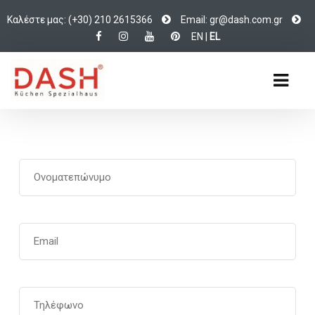
Καλέστε μας: (+30) 210 2615366
Email:
d@rg
c.hsa
rg.mo
EN
|
EL