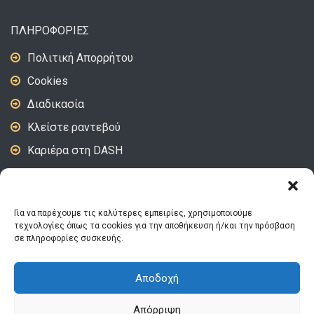
ΠΛΗΡΟΦΟΡΙΕΣ
Πολιτική Απορρήτου
Cookies
Διαδικασία
Κλείστε ραντεβού
Καριέρα στη DASH
DASH Video – Tips
Για να παρέχουμε τις καλύτερες εμπειρίες, χρησιμοποιούμε
ΑΚΟΛΟΥΘΗΣΤΕ ΜΑΣ
τεχνολογίες όπως τα cookies για την αποθήκευση ή/και την πρόσβαση
σε πληροφορίες συσκευής.
Αποδοχή
© 2026 DASH | Designed and Developed by
OneFace
Απόρριψη
Αρχική
Συχνές ερωτήσεις
Αναζήτηση εργασίας