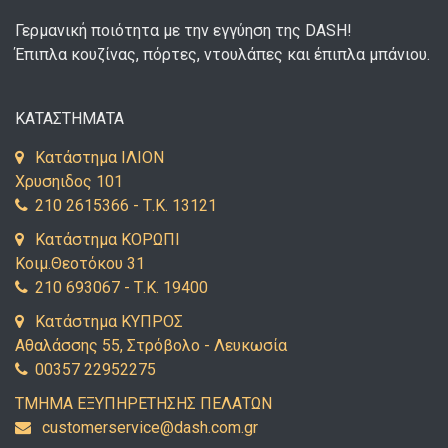
Γερμανική ποιότητα με την εγγύηση της DASH!
Έπιπλα κουζίνας, πόρτες, ντουλάπες και έπιπλα μπάνιου.
ΚΑΤΑΣΤΗΜΑΤΑ
Κατάστημα ΙΛΙΟΝ
Χρυσηιδος 101
210 2615366 - Τ.Κ. 13121
Κατάστημα ΚΟΡΩΠΙ
Κοιμ.Θεοτόκου 31
210 693067 - Τ.Κ. 19400
Κατάστημα ΚΥΠΡΟΣ
Αθαλάσσης 55, Στρόβολο - Λευκωσία
00357 22952275
ΤΜΗΜΑ ΕΞΥΠΗΡΕΤΗΣΗΣ ΠΕΛΑΤΩΝ
uc
emots
vresr
d@eci
c.hsa
rg.mo