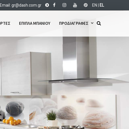
Email:
d@rg
c.hsa
rg.mo
EN
|
EL
ΡΤΕΣ
ΕΠΙΠΛΑ ΜΠΑΝΙΟΥ
ΠΡΟΔΙΑΓΡΑΦΕΣ