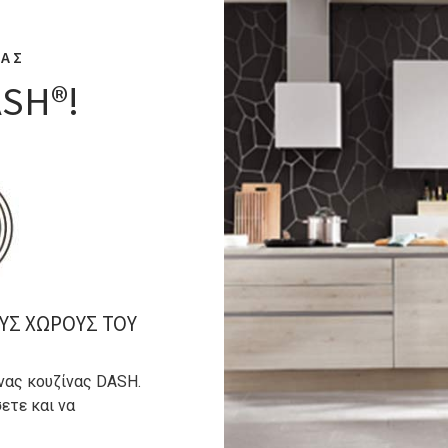
ΤΑΣ
ASH®!
ΥΣ ΧΩΡΟΥΣ ΤΟΥ
νας κουζίνας DASH.
ετε και να