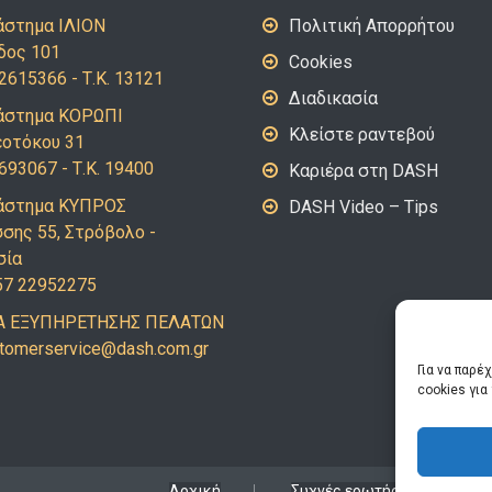
στημα ΙΛΙΟΝ
Πολιτική Απορρήτου
δος 101
Cookies
2615366 - Τ.Κ. 13121
Διαδικασία
στημα ΚΟΡΩΠΙ
Κλείστε ραντεβού
εοτόκου 31
693067 - Τ.Κ. 19400
Καριέρα στη DASH
άστημα ΚΥΠΡΟΣ
DASH Video – Tips
σης 55, Στρόβολο -
σία
57 22952275
 ΕΞΥΠΗΡΕΤΗΣΗΣ ΠΕΛΑΤΩΝ
mots
vresr
d@eci
c.hsa
rg.mo
Για να παρέ
cookies γι
Αρχική
Συχνές ερωτήσεις