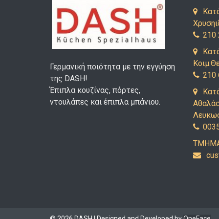
Κατά
Χρυσηι
210 
Κατά
Κοιμ.Θ
Γερμανική ποιότητα με την εγγύηση
210 
της DASH!
Έπιπλα κουζίνας, πόρτες,
Κατ
ντουλάπες και έπιπλα μπάνιου.
Αθαλάσ
Λευκω
003
ΤΜΗΜΑ
uc
e
© 2026 DASH | Designed and Developed by
OneFace