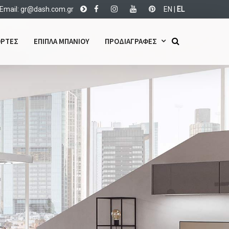
Email:
d@rg
c.hsa
rg.mo
EN
|
EL
ΡΤΕΣ
ΕΠΙΠΛΑ ΜΠΑΝΙΟΥ
ΠΡΟΔΙΑΓΡΑΦΕΣ