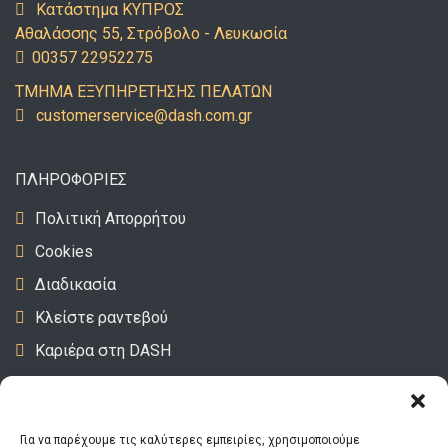
Κατάστημα ΚΥΠΡΟΣ
Αθαλάσσης 55, Στρόβολο - Λευκωσία
00357 22952275
ΤΜΗΜΑ ΕΞΥΠΗΡΕΤΗΣΗΣ ΠΕΛΑΤΩΝ
uc
emots
vresr
d@eci
c.hsa
rg.mo
ΠΛΗΡΟΦΟΡΙΕΣ
Πολιτική Απορρήτου
Cookies
Διαδικασία
Κλείστε ραντεβού
Καριέρα στη DASH
DASH Video – Tips
Για να παρέχουμε τις καλύτερες εμπειρίες, χρησιμοποιούμε