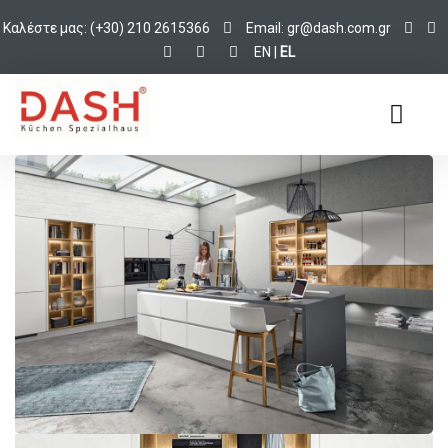
Καλέστε μας: (+30) 210 2615366
Email:
d@rg
c.hsa
rg.mo
EN
|
EL