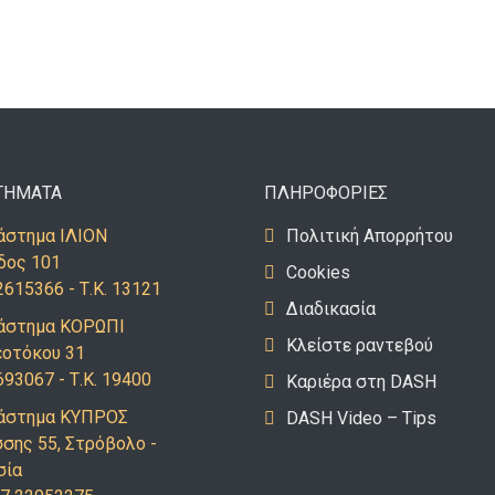
ΤΗΜΑΤΑ
ΠΛΗΡΟΦΟΡΙΕΣ
στημα ΙΛΙΟΝ
Πολιτική Απορρήτου
δος 101
Cookies
2615366 - Τ.Κ. 13121
Διαδικασία
άστημα ΚΟΡΩΠΙ
Κλείστε ραντεβού
εοτόκου 31
693067 - Τ.Κ. 19400
Καριέρα στη DASH
άστημα ΚΥΠΡΟΣ
DASH Video – Tips
σης 55, Στρόβολο -
σία