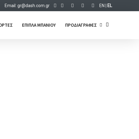
Email:
d@rg
c.hsa
rg.mo
EN
|
EL
ΟΡΤΕΣ
ΕΠΙΠΛΑ ΜΠΑΝΙΟΥ
ΠΡΟΔΙΑΓΡΑΦΕΣ