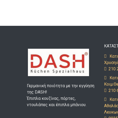
ΚΑΤΑΣ
Κατά
Χρυσηι
210 
Κατ
Κοιμ.Θ
Γερμανική ποιότητα με την εγγύηση
210 
της DASH!
Έπιπλα κουζίνας, πόρτες,
Κατ
ντουλάπες και έπιπλα μπάνιου.
Αθαλάσ
Λευκω