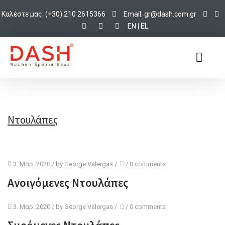
Καλέστε μας: (+30) 210 2615366
Email:
d@rg
c.hsa
rg.mo
EN
|
EL
Ντουλάπες
3. Μαρ. 2020
/ by
George Valergas
/
/
0 comments
Ανοιγόμενες Ντουλάπες
3. Μαρ. 2020
/ by
George Valergas
/
/
0 comments