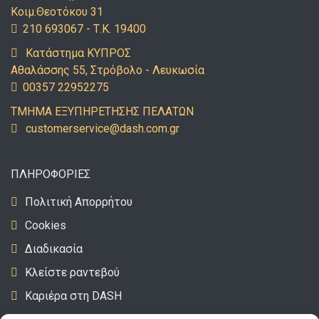
Κοιμ.Θεοτόκου 31
210 693067 - Τ.Κ. 19400
Κατάστημα ΚΥΠΡΟΣ
Αθαλάσσης 55, Στρόβολο - Λευκωσία
00357 22952275
ΤΜΗΜΑ ΕΞΥΠΗΡΕΤΗΣΗΣ ΠΕΛΑΤΩΝ
uc
emots
vresr
d@eci
c.hsa
rg.mo
ΠΛΗΡΟΦΟΡΙΕΣ
Πολιτική Απορρήτου
Cookies
Διαδικασία
Κλείστε ραντεβού
Καριέρα στη DASH